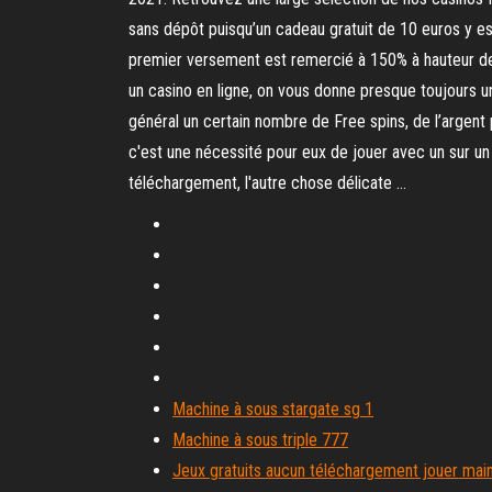
sans dépôt puisqu’un cadeau gratuit de 10 euros y es
premier versement est remercié à 150% à hauteur de 
un casino en ligne, on vous donne presque toujours 
général un certain nombre de Free spins, de l’argen
c'est une nécessité pour eux de jouer avec un sur u
téléchargement, l'autre chose délicate …
Machine à sous stargate sg 1
Machine à sous triple 777
Jeux gratuits aucun téléchargement jouer mai