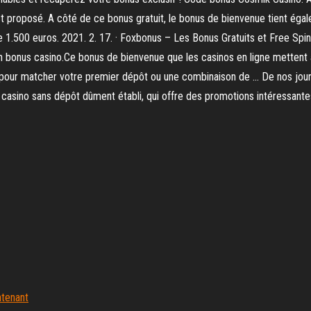
t proposé. A côté de ce bonus gratuit, le bonus de bienvenue tient égale
1.500 euros. 2021. 2. 17. · Foxbonus – Les Bonus Gratuits et Free Spi
un bonus casino.Ce bonus de bienvenue que les casinos en ligne metten
t pour matcher votre premier dépôt ou une combinaison de … De nos jou
n casino sans dépôt dûment établi, qui offre des promotions intéressan
ntenant