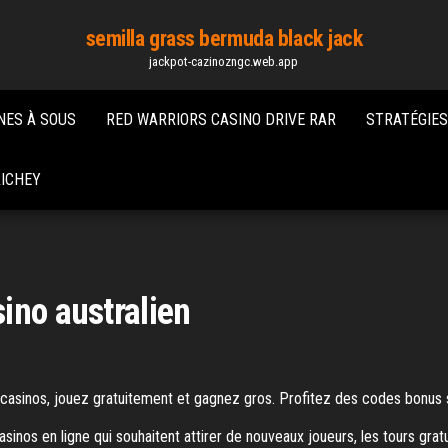
semilla grass bermuda black jack
jackpot-cazinozngc.web.app
NES À SOUS
RED WARRIORS CASINO DRIVE RAR
STRATÉGIES
RICHEY
ino australien
casinos, jouez gratuitement et gagnez gros. Profitez des codes bonus s
inos en ligne qui souhaitent attirer de nouveaux joueurs, les tours grat