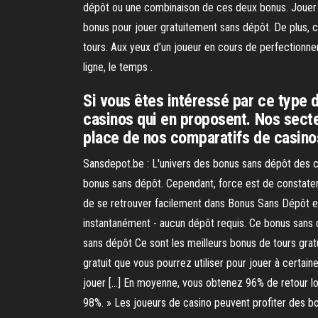
dépôt ou une combinaison de ces deux bonus. Jouer 
bonus pour jouer gratuitement sans dépôt. De plus, co
tours. Aux yeux d’un joueur en cours de perfectionnem
ligne, le temps .
Si vous êtes intéressé par ce type 
casinos qui en proposent. Nos secte
place de nos comparatifs de casino
Sansdepot.be : L'univers des bonus sans dépôt des cas
bonus sans dépôt. Cependant, force est de constater q
de se retrouver facilement dans Bonus Sans Dépôt e
instantanément - aucun dépôt requis. Ce bonus sans d
sans dépôt Ce sont les meilleurs bonus de tours grat
gratuit que vous pourrez utiliser pour jouer à certa
jouer […] En moyenne, vous obtenez 96% de retour lor
98%. » Les joueurs de casino peuvent profiter des bon