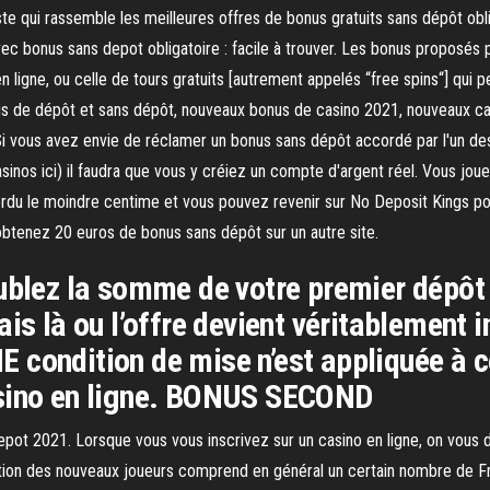
te qui rassemble les meilleures offres de bonus gratuits sans dépôt obli
vec bonus sans depot obligatoire : facile à trouver. Les bonus proposés p
 ligne, ou celle de tours gratuits [autrement appelés “free spins“] qui 
nus de dépôt et sans dépôt, nouveaux bonus de casino 2021, nouveaux casi
vous avez envie de réclamer un bonus sans dépôt accordé par l'un des s
 casinos ici) il faudra que vous y créiez un compte d'argent réel. Vous j
erdu le moindre centime et vous pouvez revenir sur No Deposit Kings po
 obtenez 20 euros de bonus sans dépôt sur un autre site.
ez la somme de votre premier dépôt 
is là ou l’offre devient véritablement i
 condition de mise n’est appliquée à c
asino en ligne. BONUS SECOND
pot 2021. Lorsque vous vous inscrivez sur un casino en ligne, on vous
ition des nouveaux joueurs comprend en général un certain nombre de Fr