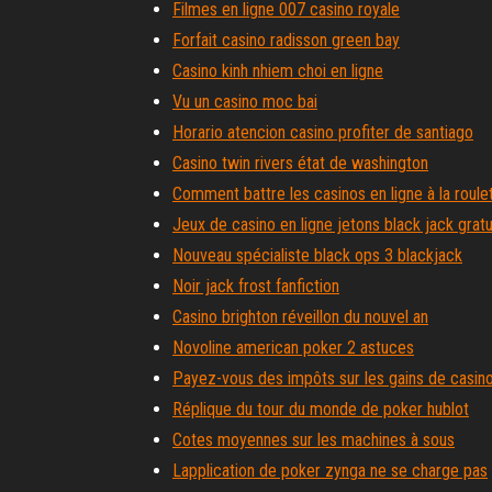
Filmes en ligne 007 casino royale
Forfait casino radisson green bay
Casino kinh nhiem choi en ligne
Vu un casino moc bai
Horario atencion casino profiter de santiago
Casino twin rivers état de washington
Comment battre les casinos en ligne à la roule
Jeux de casino en ligne jetons black jack gratu
Nouveau spécialiste black ops 3 blackjack
Noir jack frost fanfiction
Casino brighton réveillon du nouvel an
Novoline american poker 2 astuces
Payez-vous des impôts sur les gains de casin
Réplique du tour du monde de poker hublot
Cotes moyennes sur les machines à sous
Lapplication de poker zynga ne se charge pas