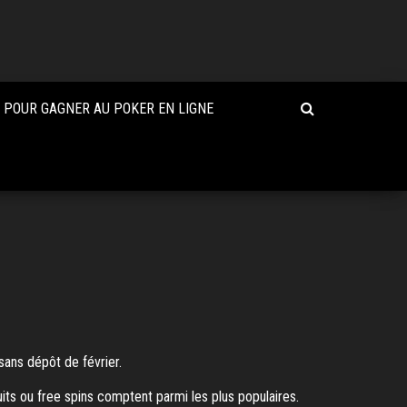
 POUR GAGNER AU POKER EN LIGNE
ans dépôt de février.
uits ou free spins comptent parmi les plus populaires.