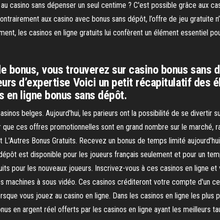
au casino sans dépenser un seul centime ? C'est possible grâce aux c
ntrairement aux casino avec bonus sans dépôt, l’offre de jeu gratuite n’
ent, les casinos en ligne gratuits lui confèrent un élément essentiel pou
de bonus, vous trouverez sur casino bonus sans 
urs d’expertise Voici un petit récapitulatif des 
s en ligne bonus sans dépôt.
inos belges. Aujourd'hui, les parieurs ont la possibilité de se divertir s
ue ces offres promotionnelles sont en grand nombre sur le marché, raiso
t L'Autres Bonus Gratuits. Recevez un bonus de temps limité aujourd'h
épôt est disponible pour les joueurs français seulement et pour un temps
uits pour les nouveaux joueurs. Inscrivez-vous à ces casinos en ligne e
ines machines à sous vidéo. Ces casinos créditeront votre compte d'un c
sque vous jouez au casino en ligne. Dans les casinos en ligne les plus p
us en argent réel offerts par les casinos en ligne ayant les meilleurs ta